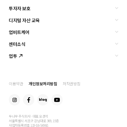
투자자 보호
디지털 자산 교육
올바른 투자란?
투자사기 유형과 예방
업비트케어
교육
피해사례
조사·연구
센터소식
서비스안내
업비트 보호조치
셀럽의조언
서비스신청
업투
인사말
설립경과
CI
공지사항
이용약관
개인정보처리방침
저작권방침
찾아오는 길
두나무 주식회사 · 대표 오경석
서울특별시 서초구 강남대로 369, 15층
사업자등록번호 119-86-54968