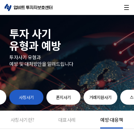
투자 사기
유형과 예방
투자사기 유형과
예방 및 대처방안을 알려드립니다
사칭사기
폰지사기
거래지원사기
스
사칭사기
란?
대표사례
예방·대응책