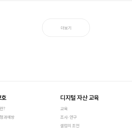
더보기
보호
디지털 자산 교육
란?
교육
유형과예방
조사·연구
셀럽의 조언