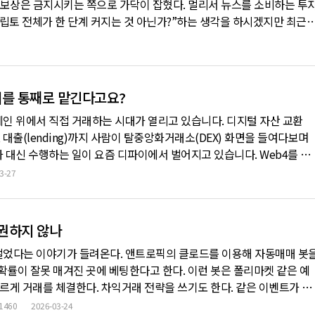
보상은 금지시키는 쪽으로 가닥이 잡혔다. 멀리서 뉴스를 소비하는 투
립토 전체가 한 단계 커지는 것 아닌가?”하는 생각을 하시겠지만 최근 
, 현실은 조금 다르다. 이번 제도화는 크립토 전체를 한꺼번에 띄워주
 유리한 구조를 만드는 법안에 더 가깝다. 특히 대형 발행사, 결제·
키를 통째로 맡긴다고요?
체인 위에서 직접 거래하는 시대가 열리고 있습니다. 디지털 자산 교환
, 대출(lending)까지 사람이 탈중앙화거래소(DEX) 화면을 들여다보며
가 대신 수행하는 일이 요즘 디파이에서 벌어지고 있습니다. Web4를 표
이션(Automaton) 같은 프로젝트는 에이전트가 스스로 지갑을 만들고
3-27
는 것이 특징입니다. 엘리자(Eliza)OS나 솔라나 에이전트 키트(S
 권하지 않나
 벌었다는 이야기가 들려온다. 앤트로픽의 클로드를 이용해 자동매매 봇
확률이 잘못 매겨진 곳에 베팅한다고 한다. 이런 봇은 폴리마켓 같은 예
빠르게 거래를 체결한다. 차익거래 전략을 쓰기도 한다. 같은 이벤트가 플
 쪽에서 사고 비싼 쪽에서 팔아 스프레드를 챙긴다. 튜토리얼 영상이 쏟
1460
2026-03-24