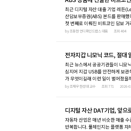
최근 디지털 자산 대출 기업 레든(L
산담보부증권(ABS) 본드를 판매했
첫 번째로 이뤄진 비트코인 담보 거래입
맡겨진 비트코인 4078개를 담보로 
by
조동현 언디파인드랩스 대표
조회
404
대비 연 3.35% 더 높게 책정됐습
전자지갑 니모닉 코드, 절대
최근 뉴스에서 공공기관들이 니모닉
심지어 지갑 USB를 안전하게 보관
가 무엇이길래 이런 일이 벌어졌을까
트의 로그인 정보 정도로 이해하고 
by
조재우 한성대 교수
조회
771
2026-0
는 비밀번호와는 본질적으로 다른 개
털 자산은 어디에 있을까요?
디지털 자산 DAT기업, 앞으
자동차 산업은 매년 비슷한 매출 수준을
반복합니다. 풀체인지는 플랫폼 자