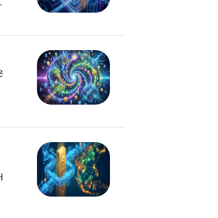
은
는
러
는
들