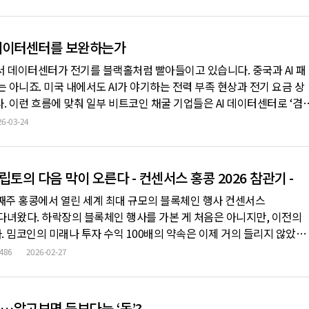
구나 할 수 있다는 분위기가 형성되고 있다. 그런데 이상한 점이 하나 있
 데이터센터를 보완하는가
면서 데이터센터가 전기를 블랙홀처럼 빨아들이고 있습니다. 중국과 AI 패
 아니죠. 미국 내에서도 AI가 야기하는 전력 부족 현상과 전기 요금 상
 이런 흐름에 맞춰 일부 비트코인 채굴 기업들은 AI 데이터센터로 ‘겸
달 동안 비트코인 가격이 하락하면서 AI 데이터센터가 더 많은 이익을 창
26-03-24
죠. 이들은 채굴이 매력적인 곳에서는 채굴을 하고, AI 데이터센터 수
토의 다음 막이 오른다 - 컨센서스 홍콩 2026 참관기 -
둘째주 홍콩에서 열린 세계 최대 규모의 블록체인 행사 컨센서스
026)에 다녀왔다. 하락장의 블록체인 행사를 가본 게 처음은 아니지만, 이전의
 밈코인의 미래나 투자 수익 100배의 약속은 이제 거의 들리지 않았다.
원, 홍콩 정부 담당장관, 싱가포르 거래소 전략가 등이었다. 본 행사와 
486
2026-02-27
, 크게 세 가지 흐름이 두드러진다고 여겼다. 실물자산 토큰화(RWA)
…알고보면 득보다는 ‘독’?