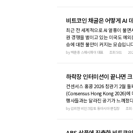
아지고, 바이럴 스레드가 퍼지고, 누
다. AI를
비트코인 채굴은 어떻게 AI
최근 전 세계적으로 AI 열풍이 불
권 경쟁을 벌이고 있는 미국도 예외는
승에 대한 불만이 커지는 모습입니다.
업’을 선언하고 있습니다. 최근 몇 
by
백훈종 스매시파이 대표
조회
501
20
출하는 경우들이 생기고 있다는 것이
가 많
하락장 인터미션이 끝나면 크립
컨센서스 홍콩 2026 참관기 2월 
(Consensus Hong Kong 2
행사들과는 달라진 공기가 느껴졌다.
대신 무대에서 눈에 띈 건 블랙록 임
by
김외현 비인크립토 동아시아 편집장
조회
이드이벤트 및 인터뷰들을 소화하면서
ABS 상품에 진출한 비트코인