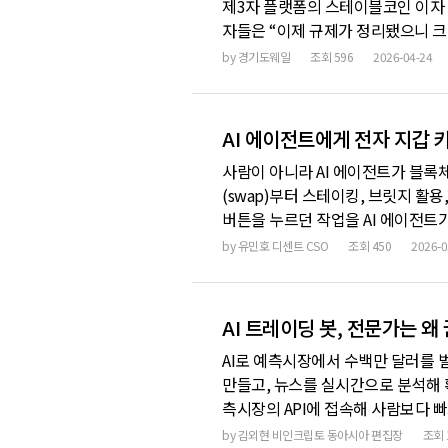
제3자 플랫폼의 스테이블코인 이자 
자들은 “이제 규제가 정리됐으니 크
국의 스테이블코인 규제 방향을 보면
by
경기도웨일
조회
596
2026-04-24
법안이라기보다는 몇몇 플레이어에게만
커스터디
AI 에이전트에게 전자 지갑 
사람이 아니라 AI 에이전트가 블록
(swap)부터 스테이킹, 브릿지 활용
버튼을 누르던 작업을 AI 에이전트
방하는 콘웨이(Conway)의 오토메
by
유민호 디센트 CSO
조회
450
2026-0
수익을 내고 자식 에이전트까지 복제하
AI 트레이딩 봇, 전문가는 왜
AI로 예측시장에서 수백만 달러를
만들고, 뉴스를 실시간으로 분석해 
측시장의 API에 접속해 사람보다 
랫폼마다 다른 확률로 거래되면, 싼
by
김외현 비인크립토 동아시아 편집장
조회