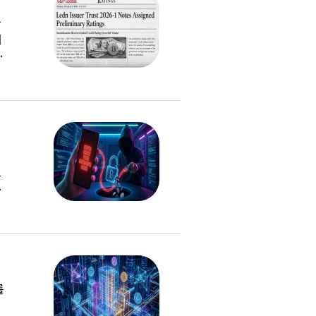
서
드
이
를