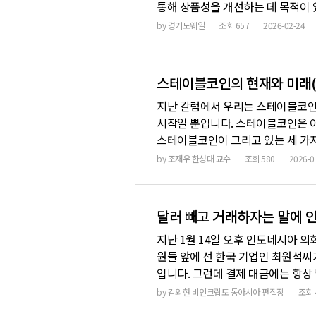
통해 상품성을 개선하는 데 목적이 
다음 페이지로 넘어가곤 합니다. 지난해
by
경기도웨일
조회
657
2026-02-24
Treasury) 기업들 사이에서도 이
스테이블코인의 현재와 미래(
지난 칼럼에서 우리는 스테이블코인
시작일 뿐입니다. 스테이블코인은 
스테이블코인이 그리고 있는 세 가
디지털 자산을 더 많은 사람들이 사
by
조재우 한성대 교수
조회
580
2026-0
거대한 금융 시스템의 운영체제(OS)
하여 제작되었습니다
달러 빼고 거래하자는 말에 
지난 1월 14일 오후 인도네시아 의
원들 앞에 선 한국 기업인 최원석씨
입니다. 그런데 결제 대금에는 항상
것은 달러 없이 루피아 스테이블코인
by
김외현 비인크립토 동아시아 편집장
조회
이 그 즉시 모두 박수를 치며 환호