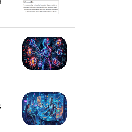
자
미
는
을