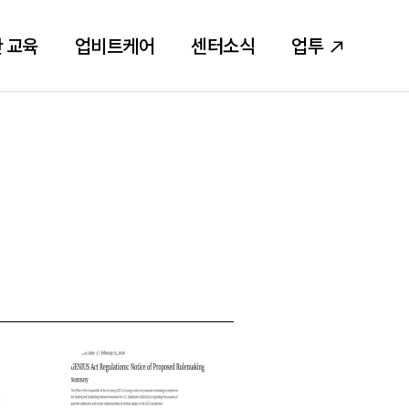
 교육
업비트케어
센터소식
업투
던