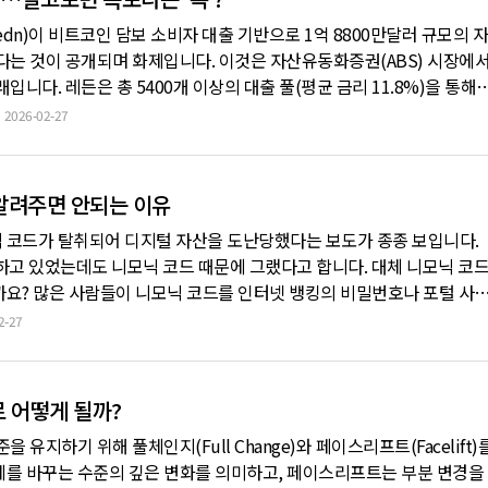
edn)이 비트코인 담보 소비자 대출 기반으로 1억 8800만달러 규모의 자
다는 것이 공개되며 화제입니다. 이것은 자산유동화증권(ABS) 시장에
니다. 레든은 총 5400개 이상의 대출 풀(평균 금리 11.8%)을 통해
사용했습니다. 금리는 안전한 미국 국채 담보 익일물 조달금리(SOFR)
2026-02-27
니다. 통상 전통적인 채권에 0~1% 정도의 위험 프리미엄이 붙는
 알려주면 안되는 이유
 코드가 탈취되어 디지털 자산을 도난당했다는 보도가 종종 보입니다.
하고 있었는데도 니모닉 코드 때문에 그랬다고 합니다. 대체 니모닉 코
요? 많은 사람들이 니모닉 코드를 인터넷 뱅킹의 비밀번호나 포털 사
있습니다. 그러나 디지털 자산의 니모닉 코드는 우리가 일상에서 사용하
2-27
념입니다. 본 콘텐츠는 생성형 AI를 이용하여 제작되었습니다 내 디지
로 어떻게 될까?
 유지하기 위해 풀체인지(Full Change)와 페이스리프트(Facelift)
체를 바꾸는 수준의 깊은 변화를 의미하고, 페이스리프트는 부분 변경을