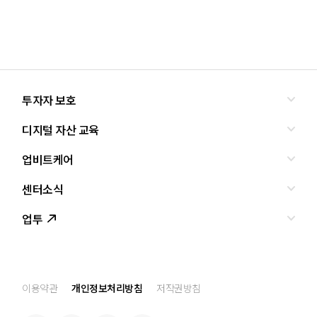
투자자 보호
디지털 자산 교육
올바른 투자란?
투자사기 유형과 예방
업비트케어
교육
피해사례
조사·연구
센터소식
서비스안내
업비트 보호조치
셀럽의조언
서비스신청
업투
인사말
설립경과
CI
공지사항
이용약관
개인정보처리방침
저작권방침
찾아오는 길