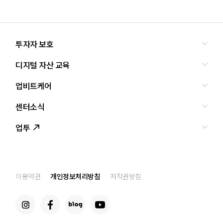
투자자 보호
디지털 자산 교육
올바른 투자란?
투자사기 유형과 예방
업비트케어
교육
피해사례
조사·연구
센터소식
서비스안내
업비트 보호조치
셀럽의조언
서비스신청
업투
인사말
설립경과
CI
공지사항
이용약관
개인정보처리방침
저작권방침
찾아오는 길