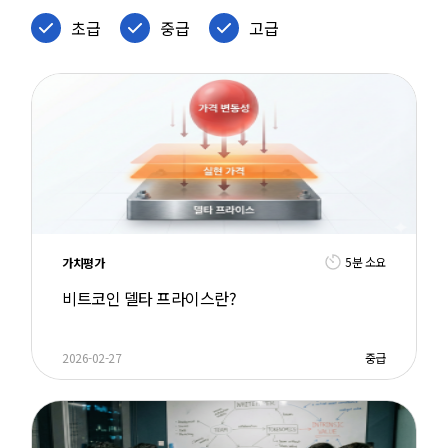
초급
중급
고급
5분 소요
가치평가
비트코인 델타 프라이스란?
2026-02-27
중급