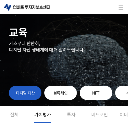
교육
기초부터 탄탄히,
디지털 자산 생태계에 대해 알려드립니다
디지털 자산
블록체인
NFT
전체
가치평가
투자
비트코인
이더