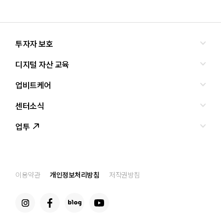
투자자 보호
디지털 자산 교육
올바른 투자란?
투자사기 유형과 예방
업비트케어
교육
피해사례
조사·연구
센터소식
서비스안내
업비트 보호조치
셀럽의조언
서비스신청
업투
인사말
설립경과
CI
공지사항
이용약관
개인정보처리방침
저작권방침
찾아오는 길