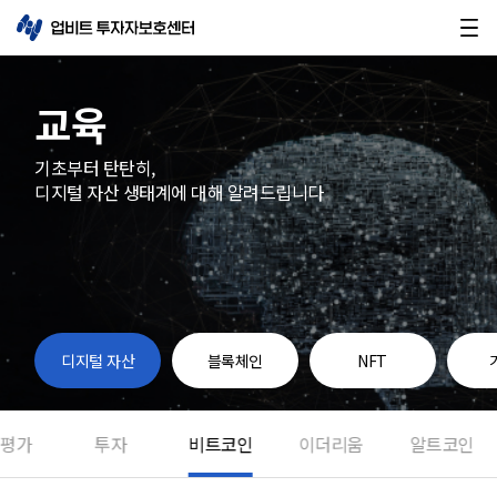
교육
기초부터 탄탄히,
디지털 자산 생태계에 대해 알려드립니다
디지털 자산
블록체인
NFT
평가
투자
비트코인
이더리움
알트코인