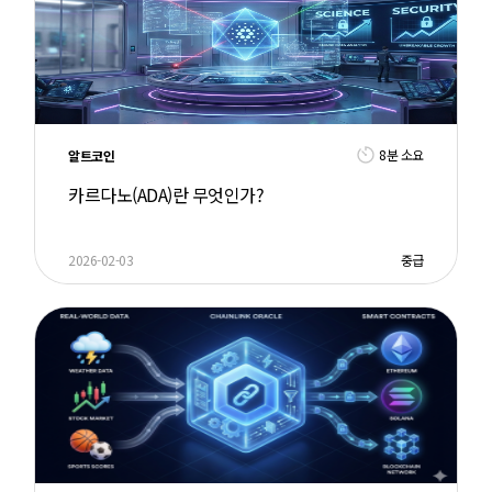
8분 소요
알트코인
카르다노(ADA)란 무엇인가?
2026-02-03
중급