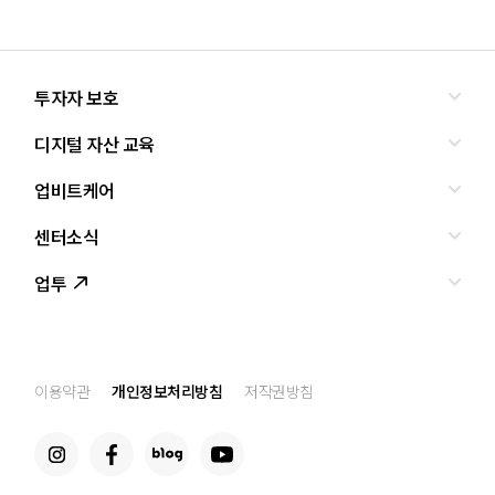
투자자 보호
디지털 자산 교육
올바른 투자란?
투자사기 유형과 예방
업비트케어
교육
피해사례
조사·연구
센터소식
서비스안내
업비트 보호조치
셀럽의조언
서비스신청
업투
인사말
설립경과
CI
공지사항
이용약관
개인정보처리방침
저작권방침
찾아오는 길