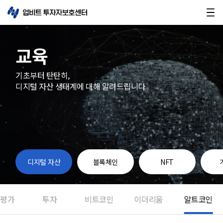
교육
기초부터 탄탄히,
디지털 자산 생태계에 대해 알려드립니다
디지털 자산
블록체인
NFT
평가
투자
비트코인
이더리움
알트코인