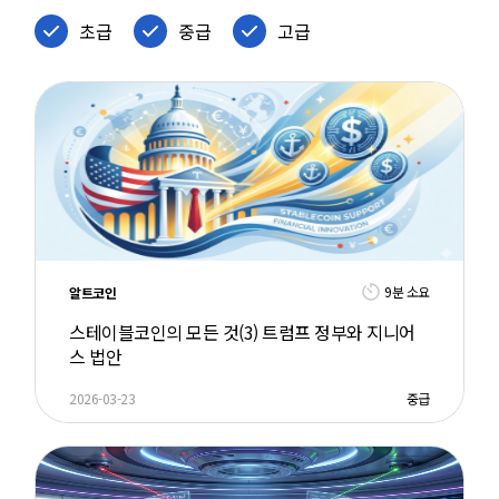
초급
중급
고급
9분 소요
알트코인
스테이블코인의 모든 것(3) 트럼프 정부와 지니어
스 법안
2026-03-23
중급