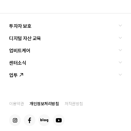
투자자 보호
디지털 자산 교육
올바른 투자란?
투자사기 유형과 예방
업비트케어
교육
피해사례
조사·연구
센터소식
서비스안내
업비트 보호조치
셀럽의조언
서비스신청
업투
인사말
설립경과
CI
공지사항
이용약관
개인정보처리방침
저작권방침
찾아오는 길