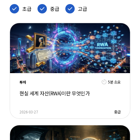
초급
중급
고급
5분 소요
투자
현실 세계 자산(RWA)이란 무엇인가
2026-03-27
중급