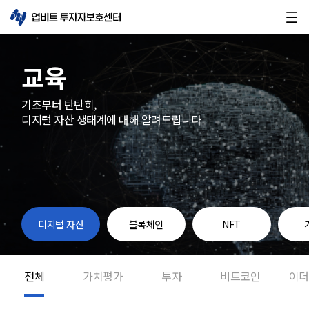
교육
기초부터 탄탄히,
디지털 자산 생태계에 대해 알려드립니다
디지털 자산
블록체인
NFT
전체
가치평가
투자
비트코인
이더