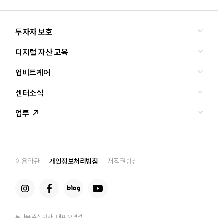
투자자 보호
디지털 자산 교육
올바른 투자란?
투자사기 유형과 예방
업비트케어
교육
피해사례
조사·연구
센터소식
서비스안내
업비트 보호조치
셀럽의조언
서비스신청
업투
인사말
설립경과
CI
공지사항
이용약관
개인정보처리방침
저작권방침
찾아오는 길
두나무 주식회사 · 대표 오경석