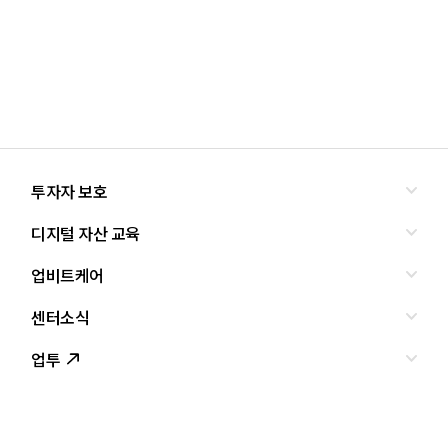
투자자 보호
디지털 자산 교육
올바른 투자란?
투자사기 유형과 예방
업비트케어
교육
피해사례
조사·연구
센터소식
서비스안내
업비트 보호조치
셀럽의조언
서비스신청
업투
인사말
설립경과
CI