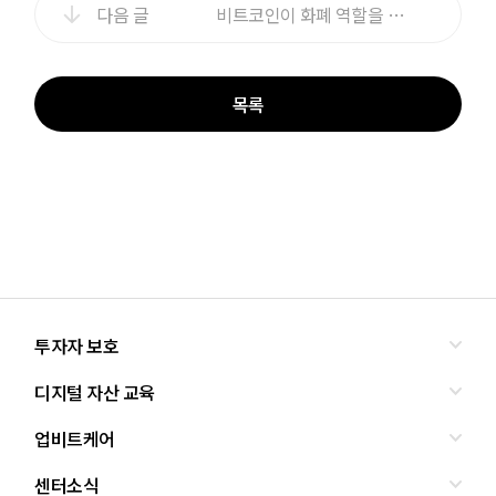
다음 글
비트코인이 화폐 역할을 할 수 있을까?
목록
투자자 보호
디지털 자산 교육
올바른 투자란?
투자사기 유형과 예방
업비트케어
교육
피해사례
조사·연구
센터소식
서비스안내