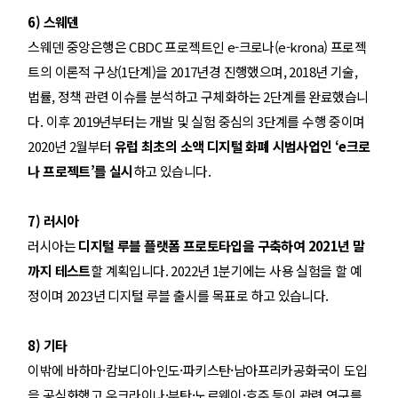
6) 스웨덴
스웨덴 중앙은행은 CBDC 프로젝트인 e-크로나(e-krona) 프로젝
트의 이론적 구상(1단계)을 2017년경 진행
했
으며, 2018년 기술,
법률, 정책 관련 이슈를 분석하고 구체화하는 2단계를 완료
했
습니
다. 이후 2019년부터는 개발 및 실험 중심의 3단계를 수행 중이며
2020년 2월부터
유럽 최초의 소액 디지털 화폐 시범사업인 ‘e크로
나 프로젝트’를 실시
하고 있습니다.
7) 러시아
러시아는
디지털 루블 플랫폼 프로토타입을 구축하여 2021년 말
까지 테스트
할 계획입니다. 2022년 1분기에는 사용 실험을 할 예
정이며 2023년 디지털 루블 출시를 목표로 하고 있습니다.
8) 기타
·
·
·
·
이밖에 바하마
캄보디아
인도
파키스탄
남아프리카공화국이 도입
·
·
·
을 공식화했고 우크라이나
부탄
노르웨이
호주 등이 관련 연구를