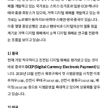
·
·
·
·
·
폐를 개발하고 있는 국가로는 스위스
싱가포르
일본
ECB
캐나다
·
·
태국
홍콩
프랑스가 있으며, 거액 디지털 화폐를 개발하고 있는 국
·
·
·
·
·
가로는 노르웨이
동카리브
바하마
스웨덴
영국
중국이 있습니다.
이중 몇몇 중앙은행은 코로나 팬데믹과 디지털자산의 열풍 등을
계기로 거액 디지털 화폐에서 소액 디지털 화폐로 연구를 전환하
는 흐름을 보이고 있습니다.
1) 중국
현재 가장 적극적이고 진전된 디지털 화폐로 평가받고 있는 것이
바로 중국의
DCEP(Digital Currency Electronic Payment)
입
니다. 2020년 10월 선전시 뤄후구에서 첫 시범운영을 시작한 이후
쑤저우
, 선전시 푸테구
, 선전시 롱화구
, 베
(12월)
(2021년 1월)
(2021년 2월)
이징
등으로 시범운영을 확대하고 있으며 상용화를 앞두
(2021년 2월)
고 있습니다.
2) 미국