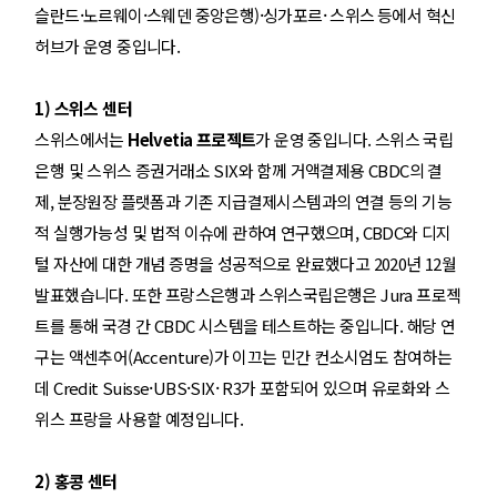
·
·
·
·
슬란드
노르웨이
스웨덴 중앙은행)
싱가포르
스위스
등에서 혁신
허브가 운영 중입니다.
1) 스위스 센터
스위스에서는
Helvetia 프로젝트
가 운영 중입니다. 스위스 국립
은행 및 스위스 증권거래소 SIX와 함께 거액결제용 CBDC의 결
제, 분장원장 플랫폼과 기존 지급결제시스템과의 연결 등의 기능
적 실행가능성 및 법적 이슈에 관하여 연구
했
으며, CBDC와 디지
털 자산에 대한 개념 증명을 성공적으로 완료했다고 2020년 12월
발표했습니다. 또한 프랑스은행과 스위스국립은행은 Jura 프로젝
트를 통해 국경 간 CBDC 시스템을 테스트하는 중입니다. 해당 연
구는 액센추어(Accenture)가 이끄는 민간 컨소시엄도 참여하는
·
·
·
데 Credit Suisse
UBS
SIX
R3가 포함되어 있으며 유로화와 스
위스 프랑을 사용할 예정입니다.
2) 홍콩 센터