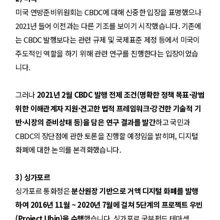
미국 연방준비위원회는 CBDC에 대해 신중한 입장을 표명
했
으나
2021년 들어 이전과는 다른 기조를 보이기 시작했습니다. 기존에
는 CBDC 발행보다는 관련 규제 및 국제표준 제정 등에서 미국이
주도적인 역할을 하기 위해 관련 연구를 진행한다는 입장이었습
니다.
·
그러나
2021년 2월 CBDC 발행 전제 조건(명확한 정책 목표
광범
·
·
위한 이해관계자 지원
견고한 법적 프레임워크
강건한 기술적 기
·
반
시장의 준비상태 등)을 담은 연구 결과를 발간
하고 국민과
CBDC의 장단점에 관한 토론을 진행할 예정임을 밝히며, 디지털
화폐에 대한 논의를 본격화
했
습니다.
3) 싱가포르
싱가포르 통화청은
분산원장 기반으로 거액 디지털 화폐를 발행
하여 2016년 11월 ~ 2020년 7월에 걸쳐 5단계의 프로젝트 우빈
(Project Ubin)을 수행
했습니다. 싱가포르 국부펀드 테마섹