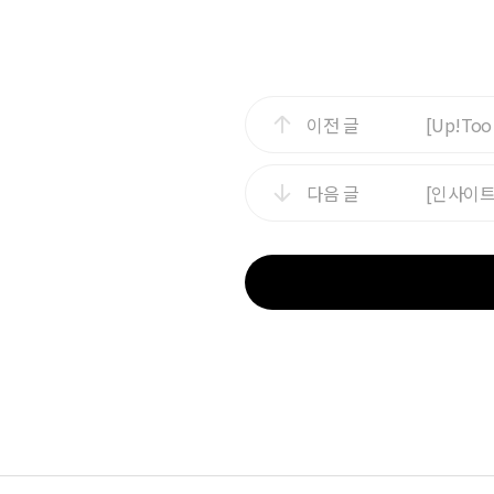
이전 글
[Up!To
다음 글
[인사이트