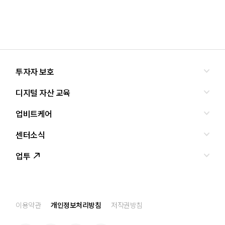
투자자 보호
디지털 자산 교육
올바른 투자란?
투자사기 유형과 예방
업비트케어
교육
피해사례
조사·연구
센터소식
서비스안내
업비트 보호조치
셀럽의조언
서비스신청
업투
인사말
설립경과
CI
공지사항
이용약관
개인정보처리방침
저작권방침
찾아오는 길