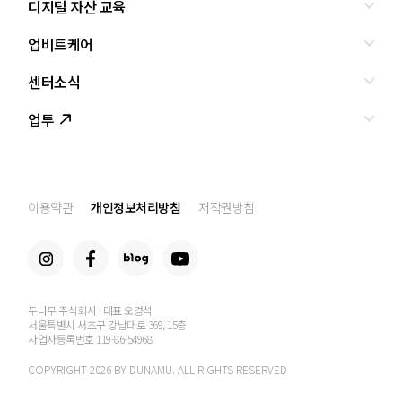
디지털 자산 교육
올바른 투자란?
투자사기 유형과 예방
업비트케어
교육
피해사례
조사·연구
센터소식
서비스안내
업비트 보호조치
셀럽의조언
서비스신청
업투
인사말
설립경과
CI
공지사항
이용약관
개인정보처리방침
저작권방침
찾아오는 길
두나무 주식회사 · 대표 오경석
서울특별시 서초구 강남대로 369, 15층
사업자등록번호 119-86-54968
COPYRIGHT 2026 BY DUNAMU. ALL RIGHTS RESERVED