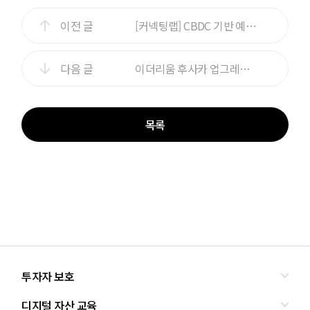
이전 글
[커넥팅랩] CBDC 기반 예금 토큰의 혁신금융서비스 지정과 그 의미
다음 글
이더리움 후사카 업그레이드를 알아보자
목록
투자자 보호
디지털 자산 교육
올바른 투자란?