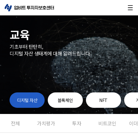
교육
기초부터 탄탄히,
디지털 자산 생태계에 대해 알려드립니다
디지털 자산
블록체인
NFT
전체
가치평가
투자
비트코인
이더