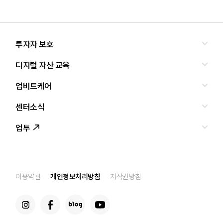
투자자 보호
디지털 자산 교육
올바른 투자란?
투자사기 유형과 예방
업비트케어
교육
피해사례
조사·연구
센터소식
서비스안내
업비트 보호조치
셀럽의조언
서비스신청
업투
인사말
설립경과
CI
공지사항
이용약관
개인정보처리방침
저작권방침
찾아오는 길