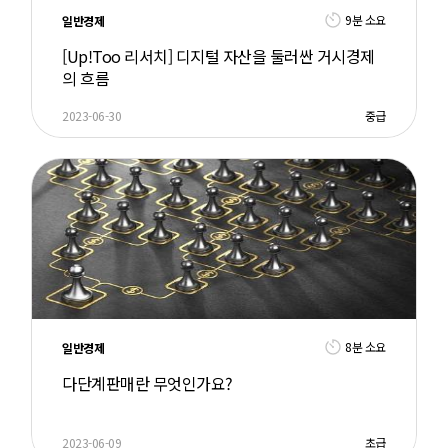
9분 소요
일반경제
[Up!Too 리서치] 디지털 자산을 둘러싼 거시경제
의 흐름
2023-06-30
중급
8분 소요
일반경제
다단계판매란 무엇인가요?
2023-06-09
초급